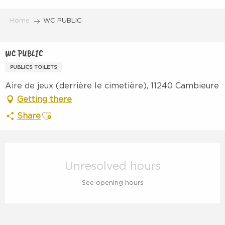
Aller
au
Home
WC PUBLIC
contenu
principal
WC PUBLIC
PUBLICS TOILETS
Aire de jeux (derrière le cimetière), 11240 Cambieure
Getting there
Ajouter aux favoris
Share
Opening hours & contact details
Unresolved hours
See opening hours