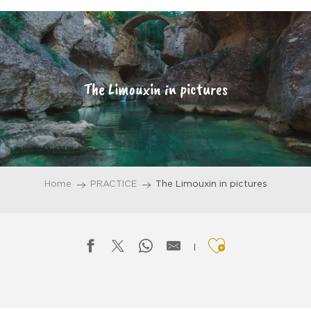
Aller
au
contenu
principal
The Limouxin in pictures
Home
PRACTICE
The Limouxin in pictures
Ajouter aux f