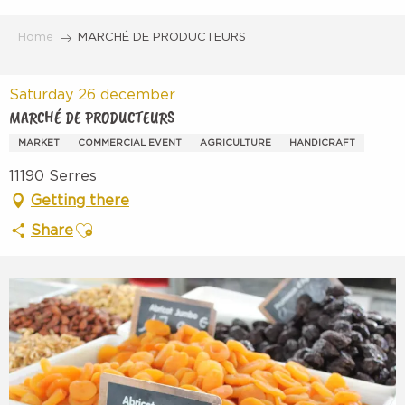
Aller
au
Home
MARCHÉ DE PRODUCTEURS
contenu
principal
Saturday 26 december
MARCHÉ DE PRODUCTEURS
MARKET
COMMERCIAL EVENT
AGRICULTURE
HANDICRAFT
11190 Serres
Getting there
Ajouter aux favoris
Share