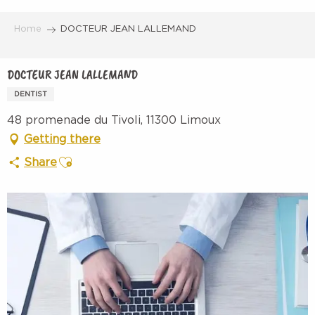
Aller
au
Home
DOCTEUR JEAN LALLEMAND
contenu
principal
DOCTEUR JEAN LALLEMAND
DENTIST
48 promenade du Tivoli, 11300 Limoux
Getting there
Ajouter aux favoris
Share