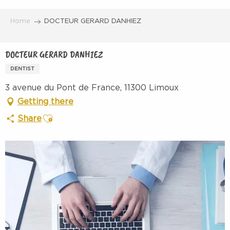
Aller
au
Home
DOCTEUR GERARD DANHIEZ
contenu
principal
DOCTEUR GERARD DANHIEZ
DENTIST
3 avenue du Pont de France, 11300 Limoux
Getting there
Ajouter aux favoris
Share