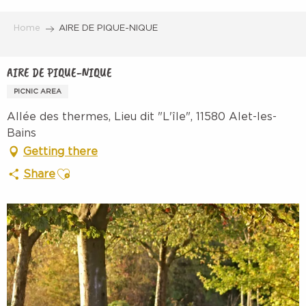
Aller
au
Home
AIRE DE PIQUE-NIQUE
contenu
principal
AIRE DE PIQUE-NIQUE
PICNIC AREA
Allée des thermes, Lieu dit "L'île", 11580 Alet-les-
Bains
Getting there
Ajouter aux favoris
Share