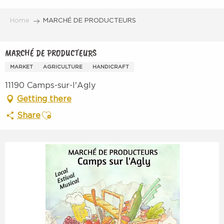
Aller
au
Home
MARCHÉ DE PRODUCTEURS
contenu
principal
MARCHÉ DE PRODUCTEURS
MARKET
AGRICULTURE
HANDICRAFT
11190 Camps-sur-l'Agly
Getting there
Ajouter aux favoris
Share