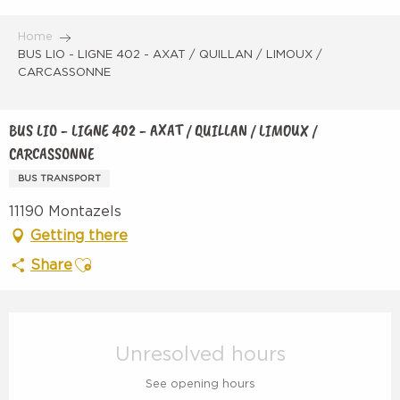
Aller
au
Home
contenu
BUS LIO - LIGNE 402 - AXAT / QUILLAN / LIMOUX /
CARCASSONNE
principal
BUS LIO - LIGNE 402 - AXAT / QUILLAN / LIMOUX /
CARCASSONNE
BUS TRANSPORT
11190 Montazels
Getting there
Ajouter aux favoris
Share
Opening hours & contact details
Unresolved hours
See opening hours